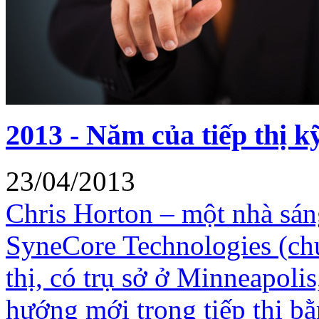
2013 - Năm của tiếp thị k
23/04/2013
Chris Horton – một nhà sán
SyneCore Technologies (chu
thị, có trụ sở ở Minneapoli
hướng mới trong tiếp thị bằ